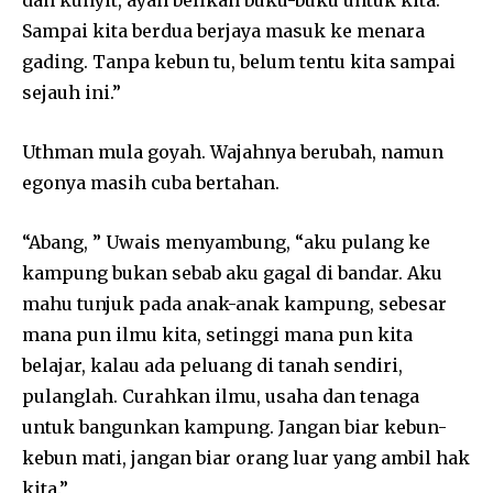
dan kunyit, ayah belikan buku-buku untuk kita.
To subscribe, simply enter your email address on our website
Sampai kita berdua berjaya masuk ke menara
or click the subscribe button below. Don't worry, we respect
your privacy and won't spam your inbox. Your information is
gading. Tanpa kebun tu, belum tentu kita sampai
safe with us.
sejauh ini.”
Uthman mula goyah. Wajahnya berubah, namun
egonya masih cuba bertahan.
SUBSCRIBE
“Abang, ” Uwais menyambung, “aku pulang ke
kampung bukan sebab aku gagal di bandar. Aku
I've read and accept the
Privacy Policy
.
mahu tunjuk pada anak-anak kampung, sebesar
mana pun ilmu kita, setinggi mana pun kita
belajar, kalau ada peluang di tanah sendiri,
32,111
32,214
11,243
pulanglah. Curahkan ilmu, usaha dan tenaga
Followers
Followers
Followers
untuk bangunkan kampung. Jangan biar kebun-
kebun mati, jangan biar orang luar yang ambil hak
kita.”