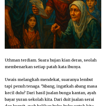
Uthman terdiam. Suara hujan kian deras, seolah
membenarkan setiap patah kata ibunya.
Uwais melangkah mendekat, suaranya lembut
tapi penuh tenaga. “Abang, ingatkah abang masa
Join our community of
kecil dulu? Dari hasil jualan bunga kantan, ayah
SUBSCRIBERS and be part of the
conversation.
bayar yuran sekolah kita. Dari duit jualan serai